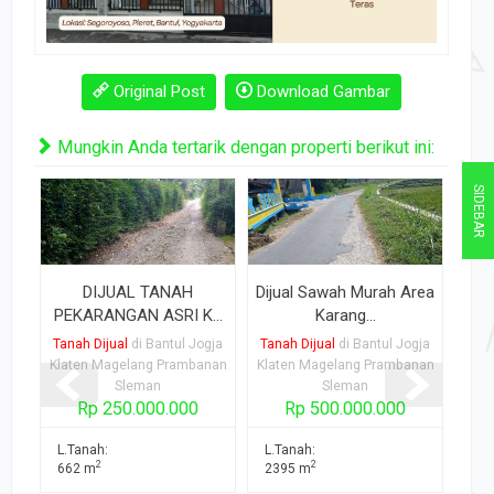
Original Post
Download Gambar
Mungkin Anda tertarik dengan properti berikut ini:
SIDEBAR
DIJUAL TANAH
Dijual Sawah Murah Area
TA
PEKARANGAN ASRI K...
Karang...
M
Tanah Dijual
di Bantul Jogja
Tanah Dijual
di Bantul Jogja
Tana
Klaten Magelang Prambanan
Klaten Magelang Prambanan
Kla
Sleman
Sleman
Rp 250.000.000
Rp 500.000.000
L.Tanah:
L.Tanah:
L.T
2
2
662 m
2395 m
38