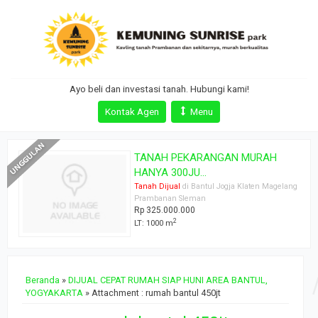
Ayo beli dan investasi tanah. Hubungi kami!
Kontak Agen
Menu
TANAH PEKARANGAN MURAH
HANYA 300JU...
Tanah Dijual
di Bantul Jogja Klaten Magelang
Prambanan Sleman
Rp 325.000.000
2
LT: 1000 m
Beranda
»
DIJUAL CEPAT RUMAH SIAP HUNI AREA BANTUL,
YOGYAKARTA
» Attachment : rumah bantul 450jt