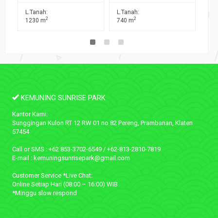
L.Tanah:
L.Tanah:
L.T
2
2
740 m
500 m
16
KEMUNING SUNRISE PARK
Kantor Kami:
Sunggingan Kulon RT 12 RW 01 no 82 Pereng, Prambanan, Klaten
57454
Call or SMS : +62 853-3702-6549 / +62-813-2810-7819
E-mail : kemuningsunrisepark@gmail.com
Customer Service *Live Chat:
Online Setiap Hari (08:00 – 16:00) WIB
*Minggu slow respond