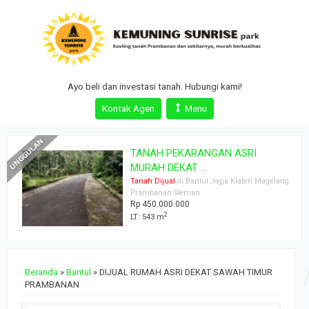
Ayo beli dan investasi tanah. Hubungi kami!
Kontak Agen
Menu
DIJUAL SAWAH STRATEGIS
KRANGGAN, M...
ang
Tanah Dijual
di Bantul Jogja Klaten Magelang
Prambanan Sleman
Rp 750.000.000
2
LT: 1287 m
Beranda
»
Bantul
»
DIJUAL RUMAH ASRI DEKAT SAWAH TIMUR
PRAMBANAN