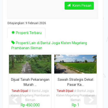
Kirim Pesan
Ditayangkan: 9 Februari 2026
Properti Terbaru
Properti Lain di Bantul Jogja Klaten Magelang
Prambanan Sleman
gan
Sawah Strategis Dekat
Tanah Pekarangan Asri
Pasar Ka...
Cangkrin...
gja
Tanah Dijual
di Bantul Jogja
Tanah Dijual
di Bantul Jogja
Tan
nan
Klaten Magelang Prambanan
Klaten Magelang Prambanan
Klat
Sleman
Sleman
Rp 1
Rp 350.000.000