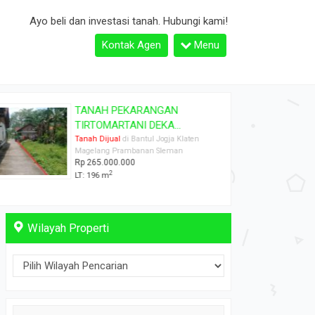
Ayo beli dan investasi tanah. Hubungi kami!
Kontak Agen
Menu
TANAH PEKARANGAN
TIRTOMARTANI DEKA...
Tanah Dijual
di Bantul Jogja Klaten
Magelang Prambanan Sleman
Rp 265.000.000
2
LT: 196 m
Wilayah Properti