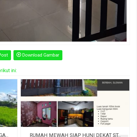
Post
Download Gambar
kut ini:
...
RUMAH MEWAH SIAP HUNI DEKAT ST...