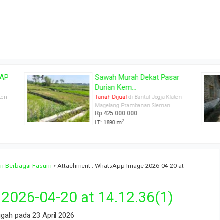
IAP
Sawah Murah Dekat Pasar
Durian Kem...
aten
Tanah Dijual
di Bantul Jogja Klaten
Magelang Prambanan Sleman
Rp 425.000.000
2
LT: 1890 m
gan Berbagai Fasum
» Attachment : WhatsApp Image 2026-04-20 at
026-04-20 at 14.12.36(1)
ggah pada 23 April 2026