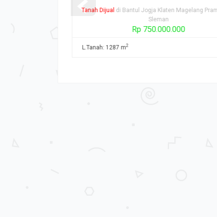
n Magelang Prambanan
Tanah Dijual
di Bantul Jogja Klaten Magelang Pra
Sleman
00
Rp 750.000.000
2
2
ngunan: 200 m
L.Tanah: 1287 m
di: 2