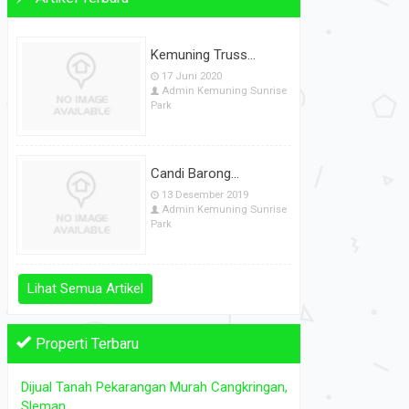
Artikel Terbaru
Kemuning Truss...
17 Juni 2020
Admin Kemuning Sunrise
Park
Candi Barong...
13 Desember 2019
Admin Kemuning Sunrise
Park
Lihat Semua Artikel
Properti Terbaru
Dijual Tanah Pekarangan Murah Cangkringan,
Tanah sawah mangku Jalan Kalia...
DIJUAL 
Sleman