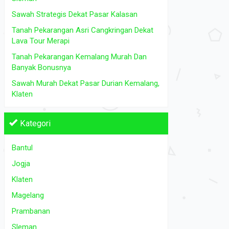
Tanah Dijual
di Bantul Jogja Klaten Magelang Prambanan
Rumah Dijual
Sawah Strategis Dekat Pasar Kalasan
Sleman
Tanah Pekarangan Asri Cangkringan Dekat
Rp 290.000.000
Lava Tour Merapi
2
L.Tanah: 238 m
L.Tanah: 65 
Tanah Pekarangan Kemalang Murah Dan
Banyak Bonusnya
Sawah Murah Dekat Pasar Durian Kemalang,
Klaten
Kategori
Bantul
Jogja
Klaten
Magelang
Prambanan
Sleman