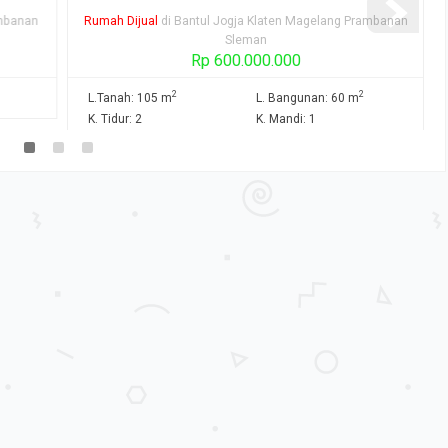
mbanan
Rumah Dijual
di Bantul Jogja Klaten Magelang Prambanan
Sleman
Rp 600.000.000
2
2
L.Tanah: 105 m
L. Bangunan: 60 m
K. Tidur: 2
K. Mandi: 1