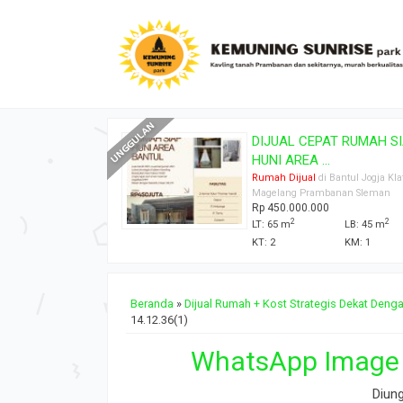
KARANGAN MURAH
DIJUAL CEPAT RUMAH S
...
HUNI AREA ...
 Bantul Jogja Klaten
Rumah Dijual
di Bantul Jogja Kl
banan Sleman
Magelang Prambanan Sleman
0
Rp 450.000.000
2
2
LT: 65 m
LB: 45 m
KT: 2
KM: 1
Beranda
»
Dijual Rumah + Kost Strategis Dekat Den
14.12.36(1)
WhatsApp Image 2
Diun