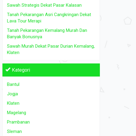
Tanah Dijual
di Bantul Jogja Klaten Magelang Prambanan
Tanah Dijual
d
Sawah Strategis Dekat Pasar Kalasan
Sleman
Tanah Pekarangan Asri Cangkringan Dekat
Rp 500.000.000
Lava Tour Merapi
2
L.Tanah: 2395 m
L.Tanah: 150
Tanah Pekarangan Kemalang Murah Dan
Banyak Bonusnya
Sawah Murah Dekat Pasar Durian Kemalang,
Klaten
Kategori
Bantul
Jogja
Klaten
Magelang
Prambanan
Sleman