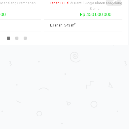
mbanan
Tanah Dijual
di Bantul Jogja Klaten Magelang Prambanan
Sleman
Rp 450.000.000
2
L.Tanah: 543 m