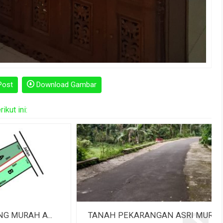
Post
Download Gambar
kut ini:
..
TANAH PEKARANGAN ASRI MURAH DE...