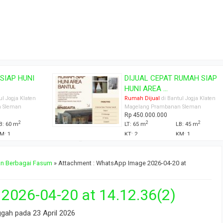
NI
DIJUAL CEPAT RUMAH SIAP
HUNI AREA ...
aten
Rumah Dijual
di Bantul Jogja Klaten
Magelang Prambanan Sleman
Rp 450.000.000
2
2
LT: 65 m
LB: 45 m
KT: 2
KM: 1
gan Berbagai Fasum
» Attachment : WhatsApp Image 2026-04-20 at
026-04-20 at 14.12.36(2)
ggah pada 23 April 2026