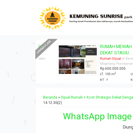
WAH STRATEGIS
RUMAH MEWAH SIAP HU
M...
DEKAT STASIU...
 Bantul Jogja Klaten
Rumah Dijual
di Bantul Jogja Kl
banan Sleman
Magelang Prambanan Sleman
0
Rp 600.000.000
2
2
LT: 105 m
LB: 60 m
KT: 2
KM: 1
Beranda
»
Dijual Rumah + Kost Strategis Dekat Den
14.12.36(2)
WhatsApp Image 2
Diun