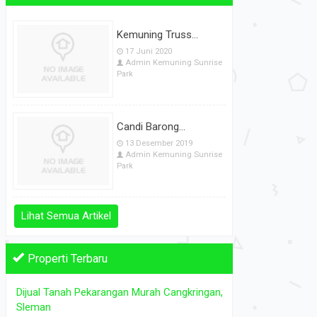
Artikel Terbaru
Kemuning Truss...
17 Juni 2020
Admin Kemuning Sunrise
Park
Candi Barong...
13 Desember 2019
Admin Kemuning Sunrise
Park
Lihat Semua Artikel
Properti Terbaru
Dijual Tanah Pekarangan Murah Cangkringan,
Dijual Sawah Murah Area Karang...
Sawah
Sleman