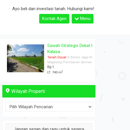
Ayo beli dan investasi tanah. Hubungi kami!
Kontak Agen
Menu
Sawah Strategis Dekat Pasar
Kalasa...
Tanah Dijual
di Bantul Jogja Klaten
Magelang Prambanan Sleman
Rp 1
2
LT: 740 m
Wilayah Properti