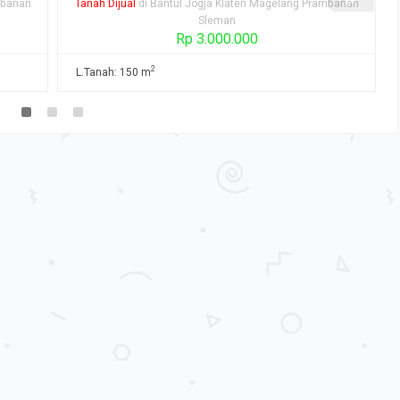
mbanan
Rumah Dijual
di Bantul Jogja Klaten Magelang Prambanan
Sleman
Rp 2.500.000.000
2
2
L.Tanah: 128 m
L. Bangunan: 200 m
K. Tidur: 4
K. Mandi: 2