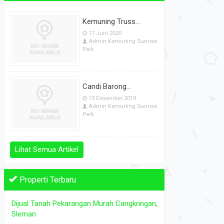
Kemuning Truss...
17 Juni 2020
Admin Kemuning Sunrise
Park
Candi Barong...
13 Desember 2019
Admin Kemuning Sunrise
Park
Lihat Semua Artikel
Properti Terbaru
Dijual Tanah Pekarangan Murah Cangkringan,
DIJUAL TANAH PERTANIAN SOLODIR...
TANAH P
Sleman