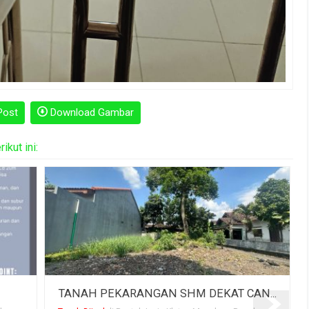
Post
Download Gambar
kut ini:
N...
DIJUAL RUMAH SIAP HUNI FULL FU...