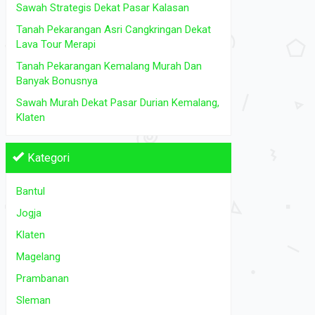
Tanah Dijual
di Bantul Jogja Klaten Magelang Prambanan
Tanah Dijual
d
Sawah Strategis Dekat Pasar Kalasan
Sleman
Tanah Pekarangan Asri Cangkringan Dekat
Rp 1.600.000
Lava Tour Merapi
2
L.Tanah: 209 m
L.Tanah: 155
Tanah Pekarangan Kemalang Murah Dan
Banyak Bonusnya
Sawah Murah Dekat Pasar Durian Kemalang,
Klaten
Kategori
Bantul
Jogja
Klaten
Magelang
Prambanan
Sleman