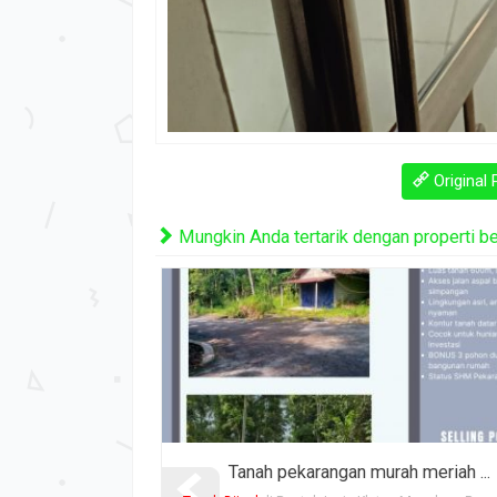
Original 
Mungkin Anda tertarik dengan properti beri
 meriah ...
TANAH PEKARANGAN SHM DEKAT CA