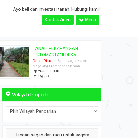
Ayo beli dan investasi tanah. Hubungi kami!
Kontak Agen
Menu
TANAH PEKARANGAN ASRI
MURAH DEKAT ...
Tanah Dijual
di Bantul Jogja Klaten
Magelang Prambanan Sleman
Rp 450.000.000
2
LT: 543 m
Wilayah Properti
Jangan segan dan ragu untuk segera