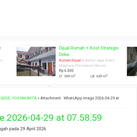
tegis
TANAH PEKARANGAN
TIRTOMARTANI DEKA...
aten
Tanah Dijual
di Bantul Jogja Klaten
Magelang Prambanan Sleman
Rp 265.000.000
2
LT: 196 m
TAGEDE, YOGYAKARTA
» Attachment : WhatsApp Image 2026-04-29 at
 2026-04-29 at 07.58.59
ggah pada 29 April 2026