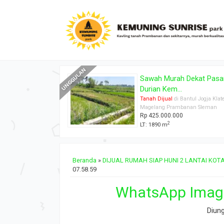
h Dekat Pasar
Dijual Rumah + Kost Stra
.
Deka...
 Bantul Jogja Klaten
Rumah Dijual
di Bantul Jogja Kl
banan Sleman
Magelang Prambanan Sleman
0
Rp 6.000
2
2
LT: 509 m
LB: 639 m
Beranda
»
DIJUAL RUMAH SIAP HUNI 2 LANTAI KO
07.58.59
WhatsApp Image
Diun