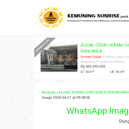
AT RUMAH SIAP
TANAH PEKARANGAN
.
STRATEGIS DEKAT C...
i Bantul Jogja Klaten
Tanah Dijual
di Bantul Jogja Klat
banan Sleman
Prambanan Sleman
0
Rp 3.000.000
2
2
LB: 45 m
LT: 478 m
Beranda
»
DIJUAL RUMAH SIAP HUNI DI PERUM RAK
Image 2026-04-21 at 09.58.02
WhatsApp Image
Diun