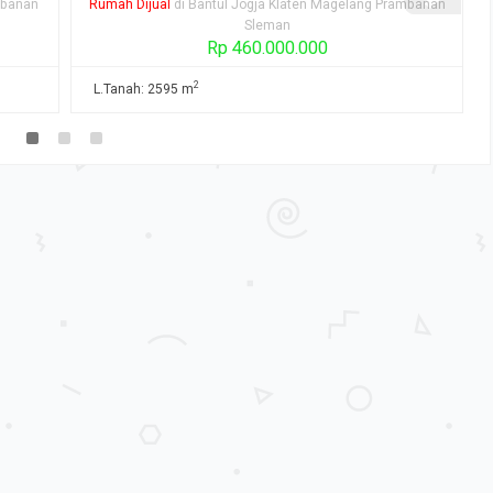
ambanan
Tanah Dijual
di Bantul Jogja Klaten Magelang Prambanan
Sleman
Rp 300.000.000
2
L.Tanah: 730 m