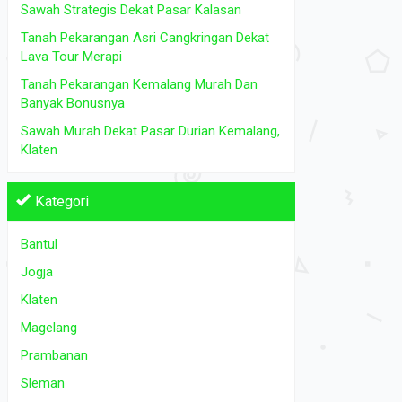
Tanah Dijual
di Bantul Jogja Klaten Magelang Prambanan
Tanah Dijual
Sawah Strategis Dekat Pasar Kalasan
Sleman
Tanah Pekarangan Asri Cangkringan Dekat
Rp 1.150.000.000
Lava Tour Merapi
L.Tanah: 478
2
L.Tanah: 2260 m
Tanah Pekarangan Kemalang Murah Dan
Banyak Bonusnya
Sawah Murah Dekat Pasar Durian Kemalang,
Klaten
Kategori
Bantul
Jogja
Klaten
Magelang
Prambanan
Sleman