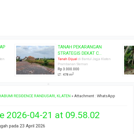
Tanah pekarangan murah
Manisrenggo...
en
Tanah Dijual
di Bantul Jogja Klaten
Magelang Prambanan Sleman
Rp 290.000.000
2
LT: 880 m
HABUMI RESIDENCE RANDUSARI, KLATEN
» Attachment : WhatsApp
 2026-04-21 at 09.58.02
ggah pada 23 April 2026