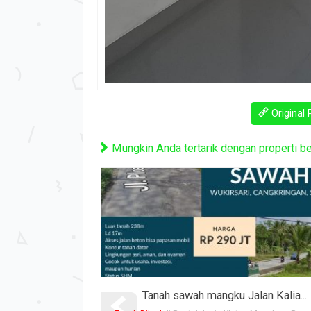
Original 
Mungkin Anda tertarik dengan properti beri
an Kalia...
Dijual Murah Meriah Tanah Peka...