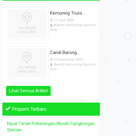
Kemuning Truss...
17 Juni 2020
Admin Kemuning Sunrise
Park
Candi Barong...
13 Desember 2019
Admin Kemuning Sunrise
Park
Lihat Semua Artikel
Properti Terbaru
Dijual Tanah Pekarangan Murah Cangkringan,
Tanah Sawah Strategis Dijual A...
TANAH P
Sleman