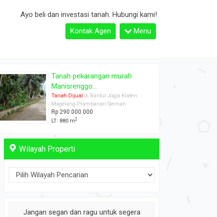
Ayo beli dan investasi tanah. Hubungi kami!
Kontak Agen
Menu
TANAH PEKARANGAN MURAH
HANYA 300JU...
Tanah Dijual
di Bantul Jogja Klaten
Magelang Prambanan Sleman
Rp 325.000.000
2
LT: 1000 m
Wilayah Properti
Jangan segan dan ragu untuk segera