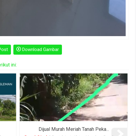
Post
Download Gambar
kut ini:
Dijual Pekarangan SHM Dekat Ba...