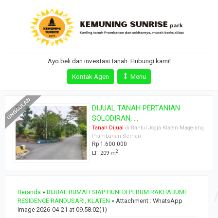
Ayo beli dan investasi tanah. Hubungi kami!
Kontak Agen
Menu
DIJUAL TANAH PERTANIAN
SOLODIRAN, ...
Tanah Dijual
di Bantul Jogja Klaten Magelang
Prambanan Sleman
Rp 1.600.000
2
LT: 209 m
Beranda
»
DIJUAL RUMAH SIAP HUNI DI PERUM RAKHABUMI
RESIDENCE RANDUSARI, KLATEN
» Attachment : WhatsApp
Image 2026-04-21 at 09.58.02(1)