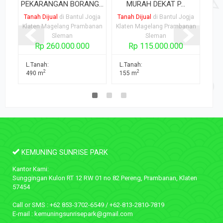
PEKARANGAN BORANG...
MURAH DEKAT P...
Tanah Dijual
di Bantul Jogja
Tanah Dijual
di Bantul Jogja
Tana
Klaten Magelang Prambanan
Klaten Magelang Prambanan
Klat
Sleman
Sleman
Rp 260.000.000
Rp 115.000.000
L.Tanah:
L.Tanah:
L.T
2
2
490 m
155 m
16
KEMUNING SUNRISE PARK
Kantor Kami:
Sunggingan Kulon RT 12 RW 01 no 82 Pereng, Prambanan, Klaten
57454
Call or SMS : +62 853-3702-6549 / +62-813-2810-7819
E-mail : kemuningsunrisepark@gmail.com