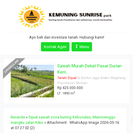
Ayo beli dan investasi tanah. Hubungi kami!
Kontak Agen
Menu
Sawah Murah Dekat Pasar Durian
Kem...
ang
Tanah Dijual
di Bantul Jogja Klaten Magelang
Prambanan Sleman
Rp 425.000.000
2
LT: 1890 m
Beranda
»
Dijual sawah zona kuning Kebonalas, Manisrenggo
mangku Jalan Kikis
» Attachment : WhatsApp Image 2026-05-16
at 07.27.02 (2)