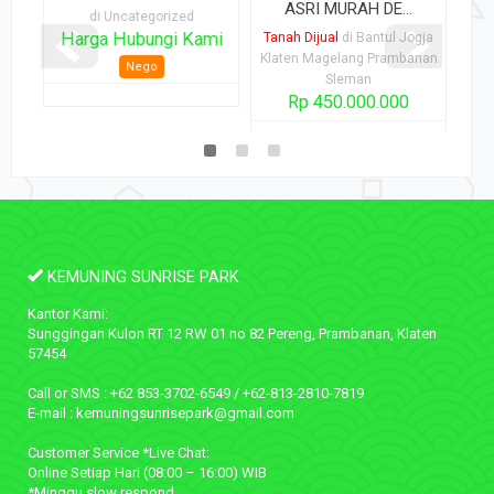
...
ASRI MURAH DE...
di Uncategorized
Harga Hubungi Kami
gja
Tanah Dijual
di Bantul Jogja
Tana
nan
Klaten Magelang Prambanan
Klat
Nego
Sleman
Rp 450.000.000
L.Tanah:
L.T
2
543 m
40
KEMUNING SUNRISE PARK
Kantor Kami:
Sunggingan Kulon RT 12 RW 01 no 82 Pereng, Prambanan, Klaten
57454
Call or SMS : +62 853-3702-6549 / +62-813-2810-7819
E-mail : kemuningsunrisepark@gmail.com
Customer Service *Live Chat:
Online Setiap Hari (08:00 – 16:00) WIB
*Minggu slow respond