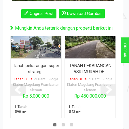
Original Post
Download Gambar
Mungkin Anda tertarik dengan properti berikut ini:
SIDEBAR
Tanah pekarangan super
TANAH PEKARANGAN
TA
strateg...
ASRI MURAH DE...
K
Tanah Dijual
di Bantul Jogja
Tanah Dijual
di Bantul Jogja
Tana
Klaten Magelang Prambanan
Klaten Magelang Prambanan
Kla
Sleman
Sleman
Rp 5.000.000
Rp 450.000.000
L.T
L.Tanah:
L.Tanah:
15
2
2
590 m
543 m