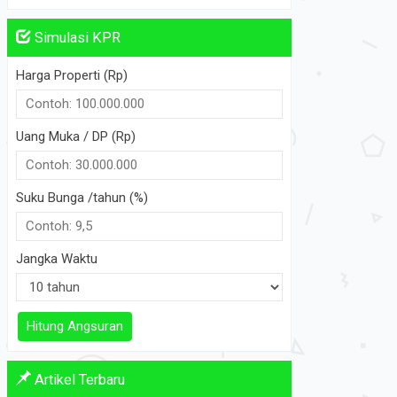
Kontak Agen
Simulasi KPR
Harga Properti (Rp)
Uang Muka / DP (Rp)
Suku Bunga /tahun (%)
Jangka Waktu
Dijual rumah 2 lantai dalam Pe...
RUMAH M
Rumah Dijual
di Bantul Jogja Klaten Magelang Prambanan
Rumah Dijual
Sleman
Hitung Angsuran
Rp 1.950.000.000
2
2
L.Tanah: 107 m
L. Bangunan: 156 m
L.Tanah: 105