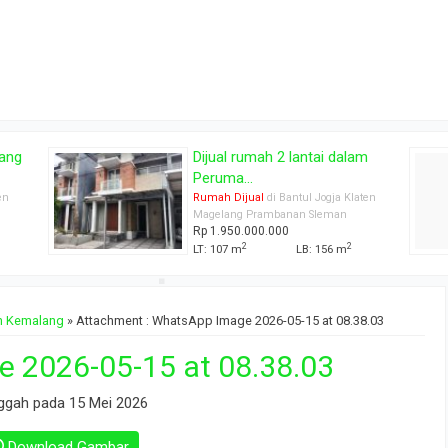
am
TANAH PEKARANGAN
KEMALANG DEKAT SM...
aten
Tanah Dijual
di Bantul Jogja Klaten
Prambanan Sleman
Rp 380.000.000
2
LT: 1500 m
an Kemalang
» Attachment : WhatsApp Image 2026-05-15 at 08.38.03
 2026-05-15 at 08.38.03
ggah pada 15 Mei 2026