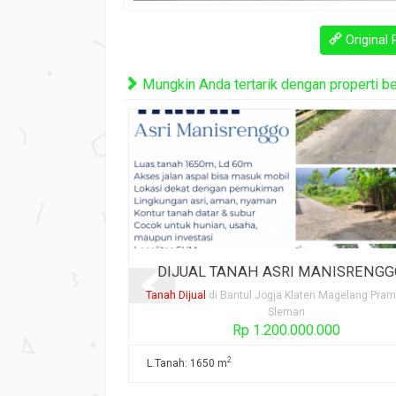
Original 
Mungkin Anda tertarik dengan properti beri
ISRENGGO ...
Tanah Sawah Strategis Dijual A...
n Magelang Prambanan
Tanah Dijual
di Bantul Jogja Klaten Magelang Pra
Sleman
000
Rp 1.150.000.000
2
L.Tanah: 2260 m