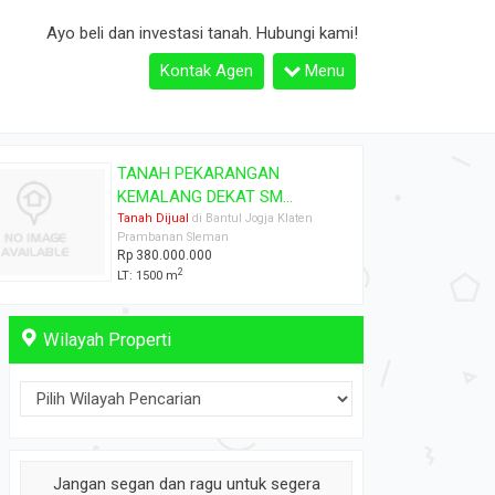
Ayo beli dan investasi tanah. Hubungi kami!
Kontak Agen
Menu
DIJUAL RUMAH SIAP HUNI DI
PERUM RA...
Rumah Dijual
di Bantul Jogja Klaten
Magelang Prambanan Sleman
Rp 450.000.000
2
2
LT: 72 m
LB: 45 m
KT: 2
KM: 1
Wilayah Properti