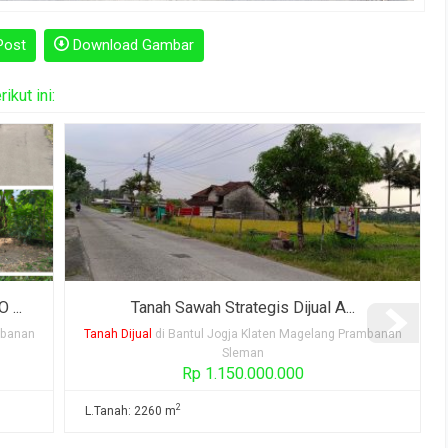
Post
Download Gambar
kut ini:
Dijual Murah Meriah Tanah Peka...
mbanan
Rumah Dijual
di Bantul Jogja Klaten Magelang Prambanan
Sleman
Rp 460.000.000
2
L.Tanah: 2595 m