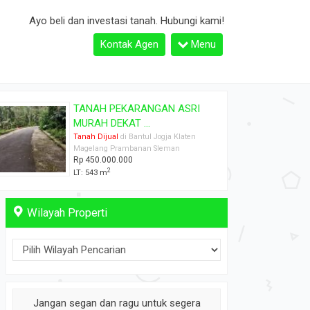
Ayo beli dan investasi tanah. Hubungi kami!
Kontak Agen
Menu
Dijual tanah pekarangan dekat
Pasa...
Tanah Dijual
di Bantul Jogja Klaten
Magelang Prambanan Sleman
Rp 165.000.000
2
LT: 400 m
Wilayah Properti
Jangan segan dan ragu untuk segera