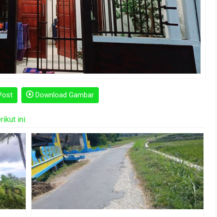
Post
Download Gambar
kut ini: