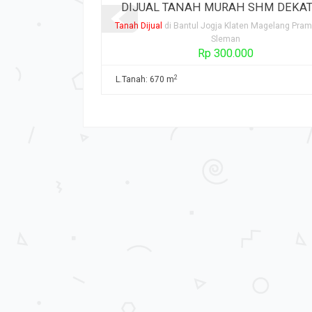
M DEKAT K...
Dijual Sawah Murah Area Karang...
n Magelang Prambanan
Tanah Dijual
di Bantul Jogja Klaten Magelang Pra
Sleman
Rp 500.000.000
2
L.Tanah: 2395 m