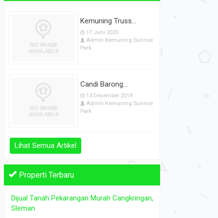
RUMAH MEWAH SIAP HUNI DEKAT ST...
DIJUAL 
Rumah Dijual
di Bantul Jogja Klaten Magelang Prambanan
Tanah Dijual
d
Kemuning Truss...
Sleman
17 Juni 2020
Rp 600.000.000
Admin Kemuning Sunrise
Park
2
2
L.Tanah: 105 m
L. Bangunan: 60 m
L.Tanah: 662
K. Tidur: 2
K. Mandi: 1
Candi Barong...
13 Desember 2019
Admin Kemuning Sunrise
Park
Lihat Semua Artikel
Properti Terbaru
Dijual Tanah Pekarangan Murah Cangkringan,
Sleman