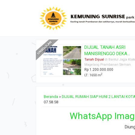
AH ASRI
TANAH PEKARANGAN S
O DEKA...
DEKAT CANDI P...
 Bantul Jogja Klaten
Tanah Dijual
di Bantul Jogja Klat
banan Sleman
Magelang Prambanan Sleman
000
Rp 3.000.000
2
LT: 150 m
Beranda
»
DIJUAL RUMAH SIAP HUNI 2 LANTAI KO
07.58.58
WhatsApp Image
Diun