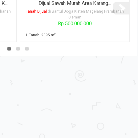
DIJUAL RUMAH ASRI DEKAT SAWAH ...
mbanan
Rumah Dijual
di Bantul Jogja Klaten Magelang Prambanan
Sleman
Rp 600.000.000
2
2
L.Tanah: 375 m
L. Bangunan: 200 m
K. Tidur: 3
K. Mandi: 2