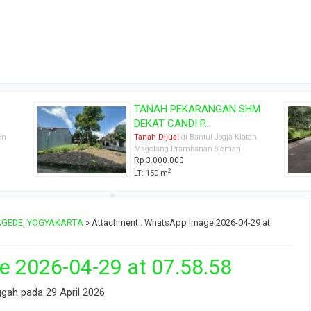
HM
TANAH PEKARANGAN ASRI
MURAH DEKAT ...
en
Tanah Dijual
di Bantul Jogja Klaten
Magelang Prambanan Sleman
Rp 450.000.000
2
LT: 543 m
TAGEDE, YOGYAKARTA
» Attachment : WhatsApp Image 2026-04-29 at
 2026-04-29 at 07.58.58
ggah pada 29 April 2026